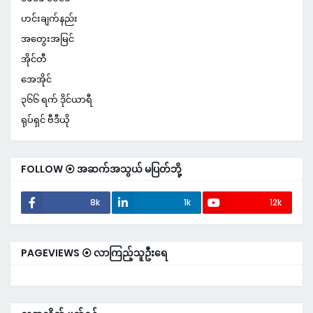
ဟင်းချက်နည်း
အတွေးအမြင်
အိုင်တီ
အေအိုင်
၃၆၆ ရက် ဒိုင်ယာရီ
ရုပ်ရှင် ဗီဒီယို
FOLLOW ⦿ အဆက်အသွယ် မပြတ်ဘို့
8k
1k
12k
PAGEVIEWS ⦿ လာကြည့်သူဦးရေ