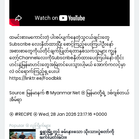
ထမင်းစားမကောင်းတဲ့ ပါးစပ်ပျက်နေတဲ့သူငယ်ချင်းတွေ
Subscribe လေးနှိတ်ထားပြီး စောင့်ကြည့်ပေးကြပါဦးနော်
အစားစာတွေကိုယ်တိုင်ချက်ပြုတ်ရတာနှစ်သက်သူများ ကျွန်
တော့်ChannelလေးကိုSubscribeနှိတ်ထားပေးကြပါနော် ထိုင်း
ဟင်းနဲ့မြန်မာဟင်းတွေအမြဲတင်ပေးသွားပါ့မယ် အောက်ကလင့်မှာ
လဲ ဝင်ရောက်ကြည့်ရု့ပေးပါ
https://linktr.ee/Foodbkk
Source: မြန်မာနက် ® Myanmar Net ⦿ မြန်မာတို့ရဲ့ ဒစ်ဂျစ်တယ်
အိမ်ရာ
⦿ #RECIPE ⦿ Wed, 28 Jan 2026 23:17:16 +0000
Popular ⦿ လူကြိုက်များ
ရှူရှာမြို့တွင် ခမ်းနားသော သိုးသားပွဲတော်ကို
ချက်ပြုတ်ခြင်း။