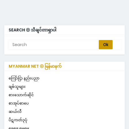
SEARCH ⦿ သိချင်တာရှာပါ
MYANMAR NET ⦿ မြန်မာနက်
ကြော်ငြာ နည်းပညာ
ချစ်သူများ
စားသောက်ဆိုင်
စာအုပ်စာပေ
ဆယ်လီ
ပိဋကတ်၃ပုံ
ဖေဖေ မေမေ