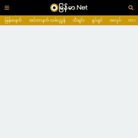
မြန်မာနက်
အင်တာနက် လမ်းညွှန်
သီချင်း
ရုပ်ရှင်
အလုပ်
ကား