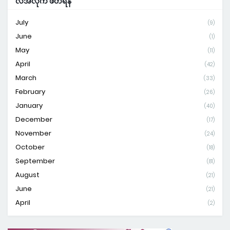
လအလိုက် ဖတ်ရန်
July
(9)
June
(1)
May
(11)
April
(42)
March
(33)
February
(26)
January
(40)
December
(17)
November
(24)
October
(18)
September
(81)
August
(21)
June
(21)
April
(2)