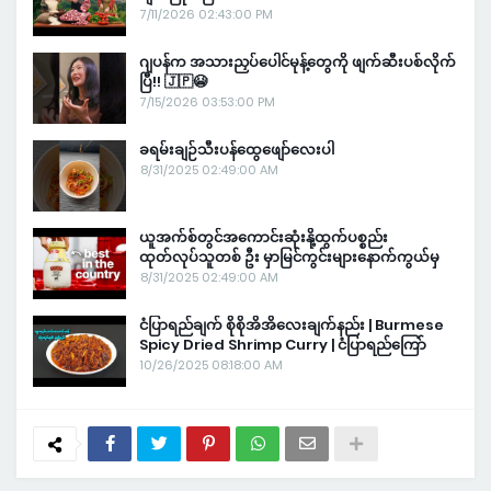
7/11/2026 02:43:00 PM
ဂျပန်က အသားညှပ်ပေါင်မုန့်တွေကို ဖျက်ဆီးပစ်လိုက်
ပြီ!! 🇯🇵😭
7/15/2026 03:53:00 PM
ခရမ်းချဉ်သီးပန်ထွေဖျော်လေးပါ
8/31/2025 02:49:00 AM
ယူအက်စ်တွင်အကောင်းဆုံးနို့ထွက်ပစ္စည်း
ထုတ်လုပ်သူတစ် ဦး မှာမြင်ကွင်းများနောက်ကွယ်မှ
8/31/2025 02:49:00 AM
ငံပြာရည်ချက် စိုစိုအိအိလေးချက်နည်း | Burmese
Spicy Dried Shrimp Curry | ငံပြာရည်ကြော်
10/26/2025 08:18:00 AM