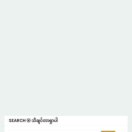
SEARCH ⦿ သိချင်တာရှာပါ