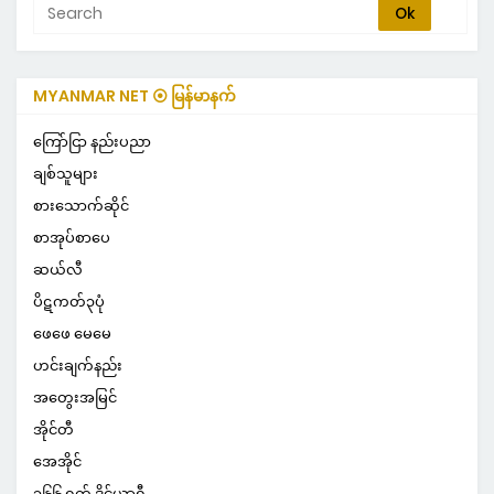
MYANMAR NET ⦿ မြန်မာနက်
ကြော်ငြာ နည်းပညာ
ချစ်သူများ
စားသောက်ဆိုင်
စာအုပ်စာပေ
ဆယ်လီ
ပိဋကတ်၃ပုံ
ဖေဖေ မေမေ
ဟင်းချက်နည်း
အတွေးအမြင်
အိုင်တီ
အေအိုင်
၃၆၆ ရက် ဒိုင်ယာရီ