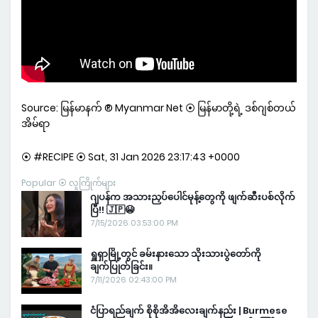
Source: မြန်မာနက် ® Myanmar Net ⦿ မြန်မာတို့ရဲ့ ဒစ်ဂျစ်တယ်
အိမ်ရာ
⦿ #RECIPE ⦿ Sat, 31 Jan 2026 23:17:43 +0000
Popular ⦿ လူကြိုက်များ
ဂျပန်က အသားညှပ်ပေါင်မုန့်တွေကို ဖျက်ဆီးပစ်လိုက်
ပြီ!! 🇯🇵😭
7/15/2026 03:53:00 PM
ရှူရှာမြို့တွင် ခမ်းနားသော သိုးသားပွဲတော်ကို
ချက်ပြုတ်ခြင်း။
7/11/2026 02:43:00 PM
ငံပြာရည်ချက် စိုစိုအိအိလေးချက်နည်း | Burmese