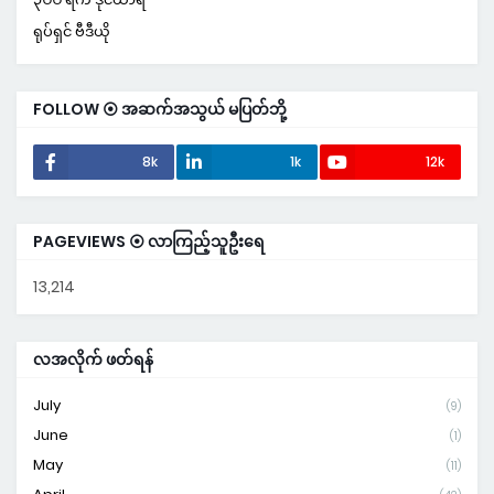
ရုပ်ရှင် ဗီဒီယို
FOLLOW ⦿ အဆက်အသွယ် မပြတ်ဘို့
8k
1k
12k
PAGEVIEWS ⦿ လာကြည့်သူဦးရေ
13,214
လအလိုက် ဖတ်ရန်
July
(9)
June
(1)
May
(11)