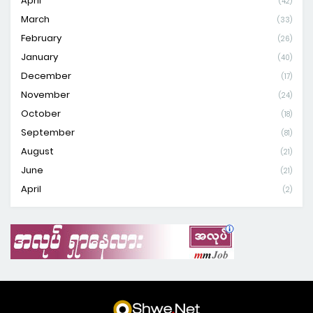
April
(42)
March
(33)
February
(26)
January
(40)
December
(17)
November
(24)
October
(18)
September
(81)
August
(21)
June
(21)
April
(2)