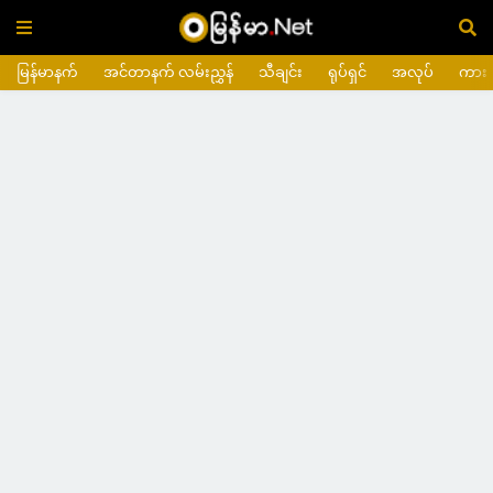
မြန်မာနက်
အင်တာနက် လမ်းညွှန်
သီချင်း
ရုပ်ရှင်
အလုပ်
ကား