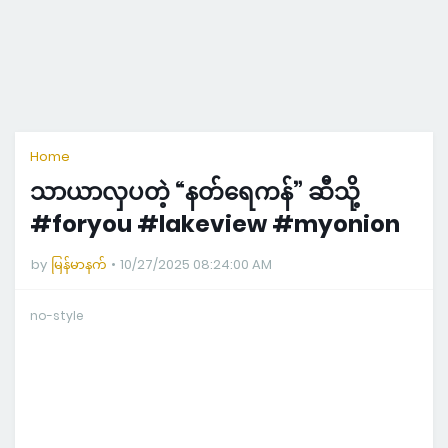
Home
သာယာလှပတဲ့ “နတ်ရေကန်” ဆီသို့
#foryou #lakeview #myonion
by
မြန်မာနက်
10/27/2025 08:24:00 AM
no-style