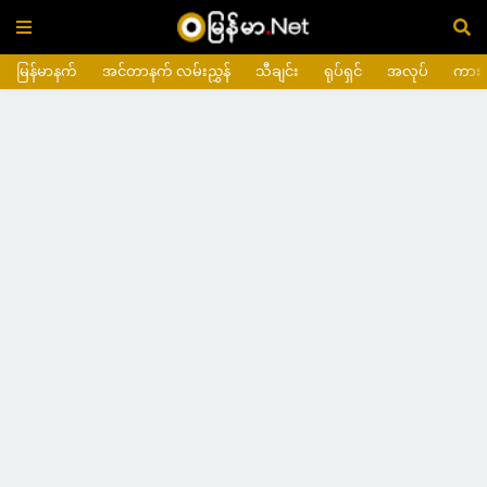
မြန်မာနက်
အင်တာနက် လမ်းညွှန်
သီချင်း
ရုပ်ရှင်
အလုပ်
ကား