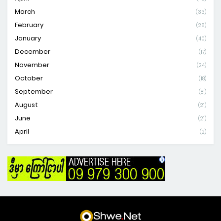
March
(33)
February
(26)
January
(40)
December
(17)
November
(24)
October
(18)
September
(81)
August
(21)
June
(21)
April
(2)