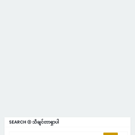
SEARCH ⦿ သိချင်တာရှာပါ