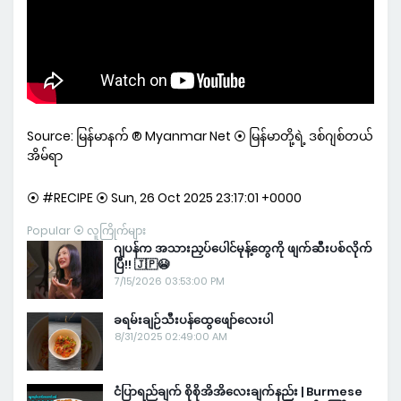
Source: မြန်မာနက် ® Myanmar Net ⦿ မြန်မာတို့ရဲ့ ဒစ်ဂျစ်တယ်
အိမ်ရာ
⦿ #RECIPE ⦿ Sun, 26 Oct 2025 23:17:01 +0000
Popular ⦿ လူကြိုက်များ
ဂျပန်က အသားညှပ်ပေါင်မုန့်တွေကို ဖျက်ဆီးပစ်လိုက်
ပြီ!! 🇯🇵😭
7/15/2026 03:53:00 PM
ခရမ်းချဉ်သီးပန်ထွေဖျော်လေးပါ
8/31/2025 02:49:00 AM
ငံပြာရည်ချက် စိုစိုအိအိလေးချက်နည်း | Burmese