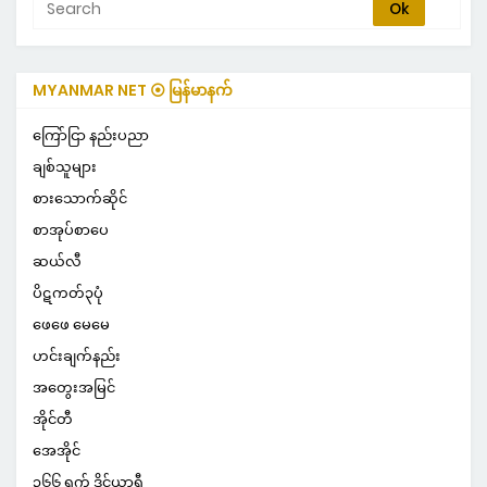
MYANMAR NET ⦿ မြန်မာနက်
ကြော်ငြာ နည်းပညာ
ချစ်သူများ
စားသောက်ဆိုင်
စာအုပ်စာပေ
ဆယ်လီ
ပိဋကတ်၃ပုံ
ဖေဖေ မေမေ
ဟင်းချက်နည်း
အတွေးအမြင်
အိုင်တီ
အေအိုင်
၃၆၆ ရက် ဒိုင်ယာရီ