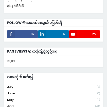
ရုပ်ရှင် ဗီဒီယို
FOLLOW ⦿ အဆက်အသွယ် မပြတ်ဘို့
8k
1k
12k
PAGEVIEWS ⦿ လာကြည့်သူဦးရေ
13,119
လအလိုက် ဖတ်ရန်
July
(9)
June
(1)
May
(11)
April
(42)