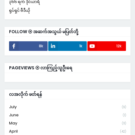
၃၆၆ ရက် ဒိုင်ယာရီ
ရုပ်ရှင် ဗီဒီယို
FOLLOW ⦿ အဆက်အသွယ် မပြတ်ဘို့
8k
1k
12k
PAGEVIEWS ⦿ လာကြည့်သူဦးရေ
လအလိုက် ဖတ်ရန်
July
(9)
June
(1)
May
(11)
April
(42)