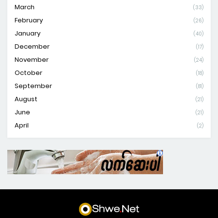
March
(33)
February
(26)
January
(40)
December
(17)
November
(24)
October
(18)
September
(81)
August
(21)
June
(21)
April
(2)