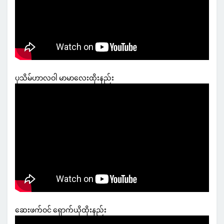
ပုသိမ်ဟာလဝါ မာမာလေးထိုးနည်း
ဆေးဖက်ဝင် ရှောက်ယိုထိုးနည်း