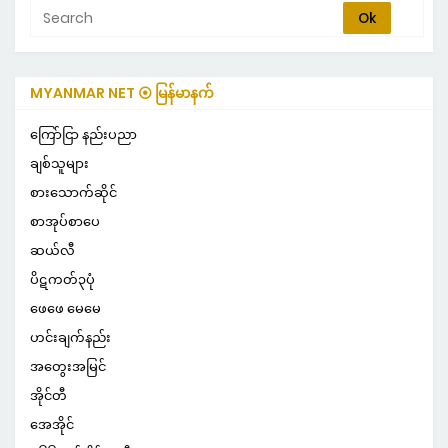
MYANMAR NET ⦿ မြန်မာနက်
ကြော်ငြာ နည်းပညာ
ချစ်သူများ
စားသောက်ဆိုင်
စာအုပ်စာပေ
ဆယ်လီ
ပိဋကတ်၃ပုံ
ဖေဖေ မေမေ
ဟင်းချက်နည်း
အတွေးအမြင်
အိုင်တီ
အေအိုင်