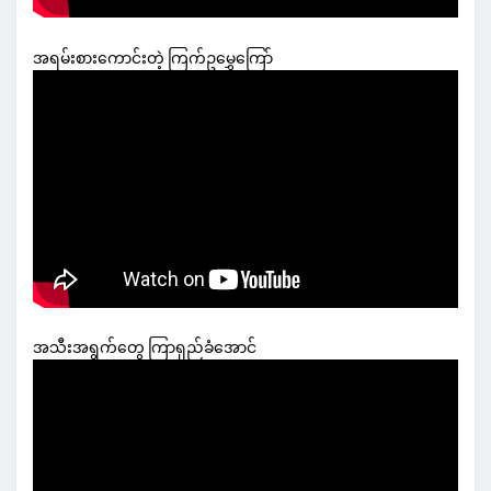
အရမ်းစားကောင်းတဲ့ ကြက်ဥမွှေကြော်
အသီးအရွက်တွေ ကြာရှည်ခံအောင်