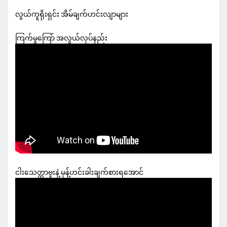
လွယ်ကူရိုးရှင်း အိမ်ချက်ဟင်းလျာများ
ကြက်မွကြော် အလွယ်လုပ်နည်း
ငါးသေတ္တာဗူးနဲ့ မုန့်ဟင်းခါးချက်စားရအောင်