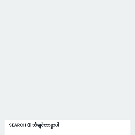
SEARCH ⦿ သိချင်တာရှာပါ