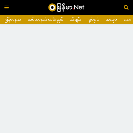
မြန်မာနက်
အင်တာနက် လမ်းညွှန်
သီချင်း
ရုပ်ရှင်
အလုပ်
ကား