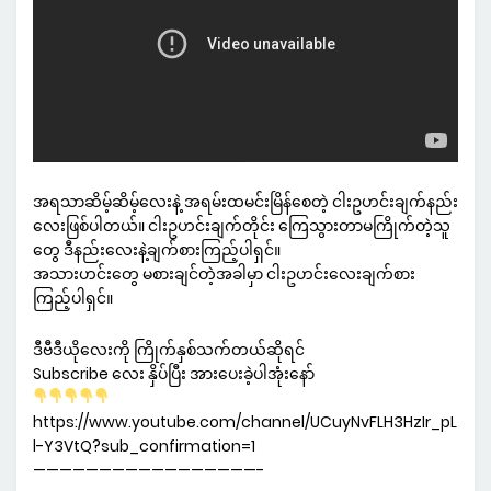
အရသာဆိမ့်ဆိမ့်လေးနဲ့ အရမ်းထမင်းမြိန်စေတဲ့ ငါးဥဟင်းချက်နည်း
လေးဖြစ်ပါတယ်။ ငါးဥဟင်းချက်တိုင်း ကြေသွားတာမကြိုက်တဲ့သူ
တွေ ဒီနည်းလေးနဲ့ချက်စားကြည့်ပါရှင်။
အသားဟင်းတွေ မစားချင်တဲ့အခါမှာ ငါးဥဟင်းလေးချက်စား
ကြည့်ပါရှင်။
ဒီဗီဒီယိုလေးကို ကြိုက်နှစ်သက်တယ်ဆိုရင်
Subscribe လေး နှိပ်ပြီး အားပေးခဲ့ပါအုံးနော်
https://www.youtube.com/channel/UCuyNvFLH3HzIr_pL
l-Y3VtQ?sub_confirmation=1
—————————————————-