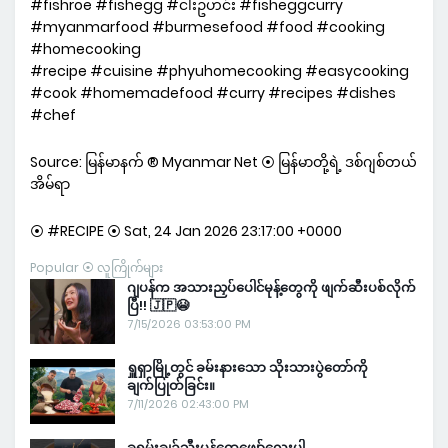
#fishroe #fishegg #ငါးဥဟင်း #fisheggcurry
#myanmarfood #burmesefood #food #cooking
#homecooking
#recipe #cuisine #phyuhomecooking #easycooking
#cook #homemadefood #curry #recipes #dishes
#chef
Source: မြန်မာနက် ® Myanmar Net ⦿ မြန်မာတို့ရဲ့ ဒစ်ဂျစ်တယ်
အိမ်ရာ
⦿ #RECIPE ⦿ Sat, 24 Jan 2026 23:17:00 +0000
Popular ⦿ လူကြိုက်များ
ဂျပန်က အသားညှပ်ပေါင်မုန့်တွေကို ဖျက်ဆီးပစ်လိုက်
ပြီ!! 🇯🇵😭
7/15/2026 03:53:00 PM
ရှူရှာမြို့တွင် ခမ်းနားသော သိုးသားပွဲတော်ကို
ချက်ပြုတ်ခြင်း။
7/11/2026 02:43:00 PM
ခရမ်းချဉ်သီးပန်ထွေဖျော်လေးပါ