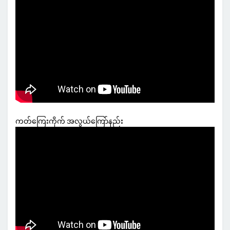
ကတ်ကြေးကိုက် အလွယ်ကြော်နည်း