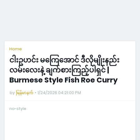
Home
ငါးဥဟင်း မကြေအောင် ဒီလိုမျိုးနည်း
လမ်းလေးနဲ့ ချက်စားကြည့်ပါရှင် |
Burmese Style Fish Roe Curry
by
မြန်မာနက်
1/24/2026 04:21:00 PM
no-style