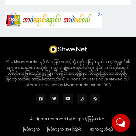
⦿ #MyanmarNet နှင့် Win မြန်မာဖောင့်တို့သည် #မြန်မာနက် ဆော့ဝဲကုမ္ပဏီ၏
၁၉၉၈ ကတည်းက အသုံးပြုသည့် အမျိုးသား အိုင်စီတီဆုရ နိုင်ငံကျော် ကုန်အမှတ်
တံဆိပ်များ ဖြစ်သည်။ ခွင့်ပြုချက်မရှိဘဲ ဆင်တူရိုးမှား /သံတူကြောင်းကွဲ အသုံးပြု
ခြင်းကို သတိပေးတားမြစ်ထားသည်။ ⦿ Millions of users have viewed our
internet services by Myanmar Net since 1998.
All rights reserved by https://မြန်မာ.Net
မြန်မာနက်
မြန်မာနက် အကြောင်း
ဆက်သွယ်ရန်