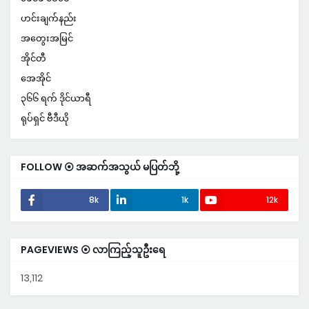
ဟင်းချက်နည်း
အတွေးအမြင်
အိုင်တီ
အေအိုင်
၃၆၆ ရက် ဒိုင်ယာရီ
ရုပ်ရှင် ဗီဒီယို
FOLLOW ⦿ အဆက်အသွယ် မပြတ်ဘို့
8k
1k
12k
PAGEVIEWS ⦿ လာကြည့်သူဦးရေ
13,112