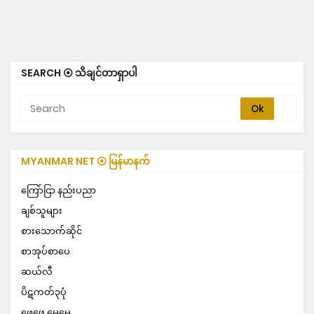
SEARCH ⦿ သိချင်တာရှာပါ
MYANMAR NET ⦿ မြန်မာနက်
ကြော်ငြာ နည်းပညာ
ချစ်သူများ
စားသောက်ဆိုင်
စာအုပ်စာပေ
ဆယ်လီ
ပိဋကတ်၃ပုံ
ဖေဖေ မေမေ