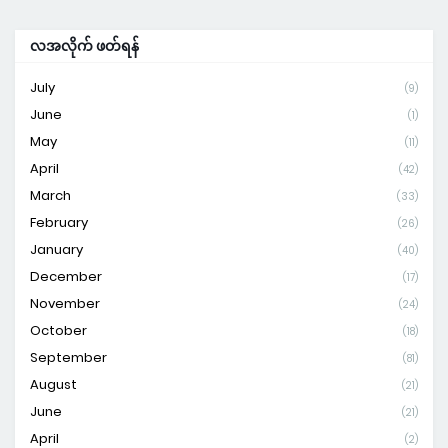
လအလိုက် ဖတ်ရန်
July
(9)
June
(1)
May
(11)
April
(42)
March
(33)
February
(26)
January
(40)
December
(17)
November
(24)
October
(18)
September
(81)
August
(21)
June
(21)
April
(2)