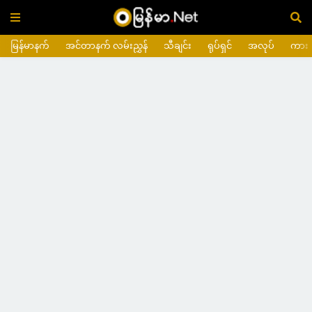
မြန်မာနက်
အင်တာနက် လမ်းညွှန်
သီချင်း
ရုပ်ရှင်
အလုပ်
ကား