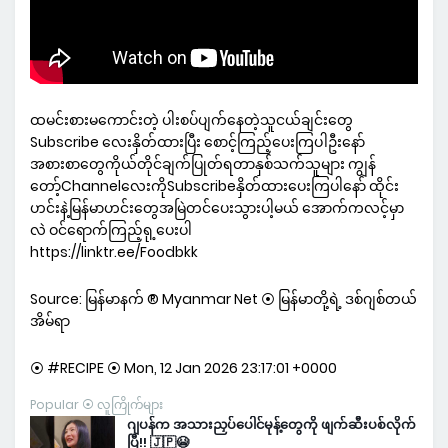
ထမင်းစားမကောင်းတဲ့ ပါးစပ်ပျက်နေတဲ့သူငယ်ချင်းတွေ
Subscribe လေးနှိတ်ထားပြီး စောင့်ကြည့်ပေးကြပါဦးနော်
အစားစာတွေကိုယ်တိုင်ချက်ပြုတ်ရတာနှစ်သက်သူများ ကျွန်
တော့်ChannelလေးကိုSubscribeနှိတ်ထားပေးကြပါနော် ထိုင်း
ဟင်းနဲ့မြန်မာဟင်းတွေအမြဲတင်ပေးသွားပါ့မယ် အောက်ကလင့်မှာ
လဲ ဝင်ရောက်ကြည့်ရု့ပေးပါ
https://linktr.ee/Foodbkk
Source: မြန်မာနက် ® Myanmar Net ⦿ မြန်မာတို့ရဲ့ ဒစ်ဂျစ်တယ်
အိမ်ရာ
⦿ #RECIPE ⦿ Mon, 12 Jan 2026 23:17:01 +0000
Popular ⦿ လူကြိုက်များ
ဂျပန်က အသားညှပ်ပေါင်မုန့်တွေကို ဖျက်ဆီးပစ်လိုက်
ပြီ!! 🇯🇵😭