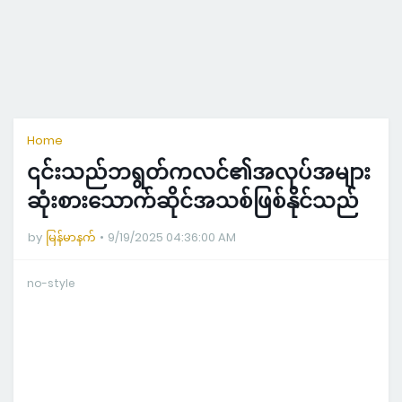
Home
၎င်းသည်ဘရွတ်ကလင်၏အလုပ်အများ
ဆုံးစားသောက်ဆိုင်အသစ်ဖြစ်နိုင်သည်
by
မြန်မာနက်
9/19/2025 04:36:00 AM
no-style