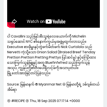
ငါ Cavallini သည်မြင်းစီးသူရဲလေးယောက်ကို Michelin
သရုပ်ဆောင် NYC ၏နောက်ကွယ်မှအဖွဲ့မှထွက်လာသည်။
Executive စားဖိုမှူးနှင့်တွဲဖက်မိတ်ဖက် Nick Curtolola သည်
Nervetti ကဲ့သို့သော Onion Salad (Braised Breef Tenday
Prettion Prettion Pretting Prettyo ပြင်ဆင်မှု) နှင့်ကြော်ထား
သောကြက်သွန်ဖြူနှင့်အတူ Bluefinfefred သည်ကြက်သွန်
အသုပ်, ကျွန်ုပ်တို့၏ဇီဝပေါ်ရှိလင့်ခ်ကိုအသာပုတ်ပါ။
မြို့တော်အားဖြင့်တင်ပြခဲ့သည်။
Source: မြန်မာနက် ® Myanmar Net ⦿ မြန်မာတို့ရဲ့ ဒစ်ဂျစ်တယ်
အိမ်ရာ
⦿ #RECIPE ⦿ Thu, 18 Sep 2025 07:17:14 +0000