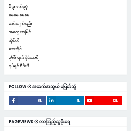
ပိဋကတ်၃ပုံ
ဖေဖေ မေမေ
ဟင်းချက်နည်း
အတွေးအမြင်
အိုင်တီ
အေအိုင်
၃၆၆ ရက် ဒိုင်ယာရီ
ရုပ်ရှင် ဗီဒီယို
FOLLOW ⦿ အဆက်အသွယ် မပြတ်ဘို့
8k
1k
12k
PAGEVIEWS ⦿ လာကြည့်သူဦးရေ