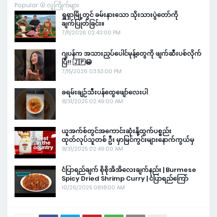
Popular ⦿ လူကြိုက်များ
ရှူရှာမြို့တွင် ခမ်းနားသော သိုးသားပွဲတော်ကို
ချက်ပြုတ်ခြင်း။
7/11/2026 02:43:00 PM
ဂျပန်က အသားညှပ်ပေါင်မုန့်တွေကို ဖျက်ဆီးပစ်လိုက်
ပြီ!! 🇯🇵😭
7/15/2026 03:53:00 PM
ခရမ်းချဉ်သီးပန်ထွေဖျော်လေးပါ
8/31/2025 02:49:00 AM
ယူအက်စ်တွင်အကောင်းဆုံးနို့ထွက်ပစ္စည်း
ထုတ်လုပ်သူတစ် ဦး မှာမြင်ကွင်းများနောက်ကွယ်မှ
8/31/2025 02:49:00 AM
ငံပြာရည်ချက် စိုစိုအိအိလေးချက်နည်း | Burmese
Spicy Dried Shrimp Curry | ငံပြာရည်ကြော်
10/26/2025 08:18:00 AM