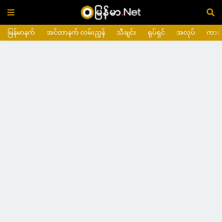
မြန်မာနက်
အင်တာနက် လမ်းညွှန်
သီချင်း
ရုပ်ရှင်
အလုပ်
ကား