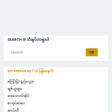
SEARCH ⦿ သိချင်တာရှာပါ
MYANMAR NET ⦿ မြန်မာနက်
ကြော်ငြာ နည်းပညာ
ချစ်သူများ
စားသောက်ဆိုင်
စာအုပ်စာပေ
ဆယ်လီ