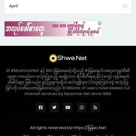
April
(2)
⦿ #MyanmarNet နှင့် Win မြန်မာဖောင့်တို့သည် #မြန်မာနက် ဆော့ဝဲကုမ္ပဏီ၏
၁၉၉၈ ကတည်းက အသုံးပြုသည့် အမျိုးသား အိုင်စီတီဆုရ နိုင်ငံကျော် ကုန်အမှတ်
တံဆိပ်များ ဖြစ်သည်။ ခွင့်ပြုချက်မရှိဘဲ ဆင်တူရိုးမှား /သံတူကြောင်းကွဲ အသုံးပြု
ခြင်းကို သတိပေးတားမြစ်ထားသည်။ ⦿ Millions of users have viewed our
internet services by Myanmar Net since 1998.
All rights reserved by https://မြန်မာ.Net