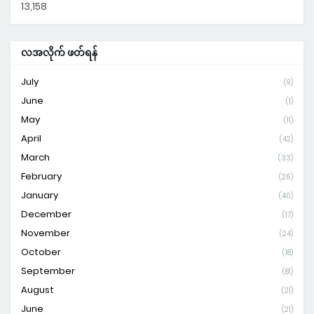
13,158
လအလိုက် ဖတ်ရန်
July
(9)
June
(1)
May
(11)
April
(42)
March
(33)
February
(26)
January
(40)
December
(17)
November
(24)
October
(18)
September
(81)
August
(21)
June
(21)